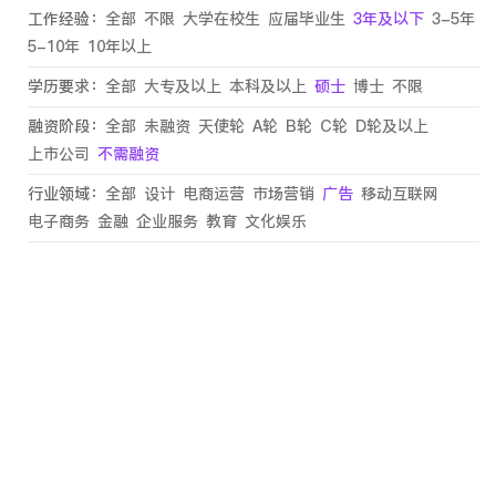
工作经验：
全部
不限
大学在校生
应届毕业生
3年及以下
3-5年
5-10年
10年以上
学历要求：
全部
大专及以上
本科及以上
硕士
博士
不限
融资阶段：
全部
未融资
天使轮
A轮
B轮
C轮
D轮及以上
上市公司
不需融资
行业领域：
全部
设计
电商运营
市场营销
广告
移动互联网
电子商务
金融
企业服务
教育
文化娱乐