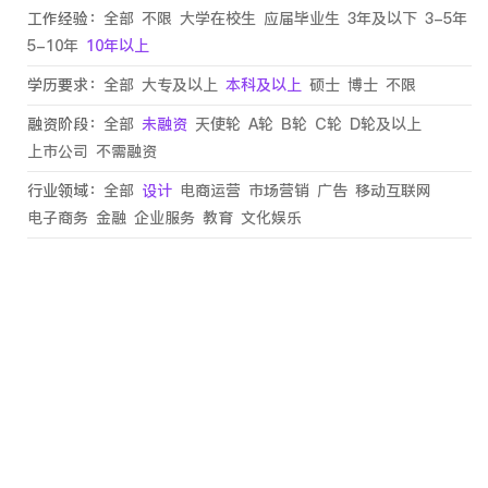
工作经验：
全部
不限
大学在校生
应届毕业生
3年及以下
3-5年
5-10年
10年以上
学历要求：
全部
大专及以上
本科及以上
硕士
博士
不限
融资阶段：
全部
未融资
天使轮
A轮
B轮
C轮
D轮及以上
上市公司
不需融资
行业领域：
全部
设计
电商运营
市场营销
广告
移动互联网
电子商务
金融
企业服务
教育
文化娱乐