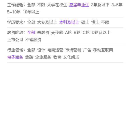
工作经验：
全部
不限
大学在校生
应届毕业生
3年及以下
3-5年
5-10年
10年以上
学历要求：
全部
大专及以上
本科及以上
硕士
博士
不限
融资阶段：
全部
未融资
天使轮
A轮
B轮
C轮
D轮及以上
上市公司
不需融资
行业领域：
全部
设计
电商运营
市场营销
广告
移动互联网
电子商务
金融
企业服务
教育
文化娱乐