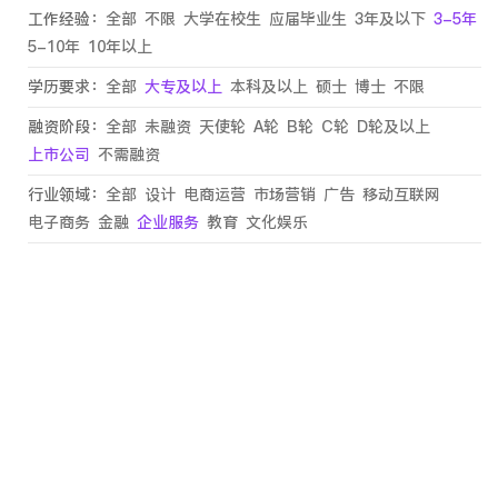
工作经验：
全部
不限
大学在校生
应届毕业生
3年及以下
3-5年
5-10年
10年以上
学历要求：
全部
大专及以上
本科及以上
硕士
博士
不限
融资阶段：
全部
未融资
天使轮
A轮
B轮
C轮
D轮及以上
上市公司
不需融资
行业领域：
全部
设计
电商运营
市场营销
广告
移动互联网
电子商务
金融
企业服务
教育
文化娱乐