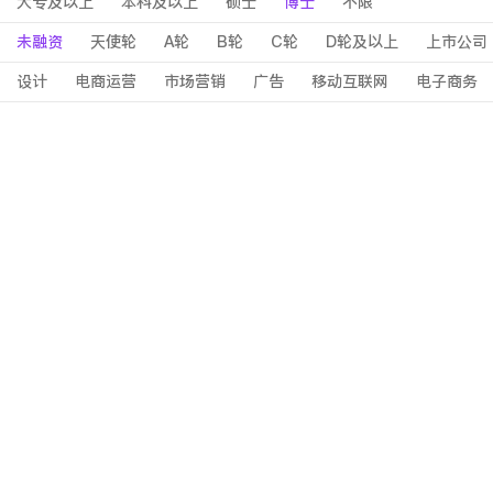
大专及以上
本科及以上
硕士
博士
不限
未融资
天使轮
A轮
B轮
C轮
D轮及以上
上市公司
设计
电商运营
市场营销
广告
移动互联网
电子商务