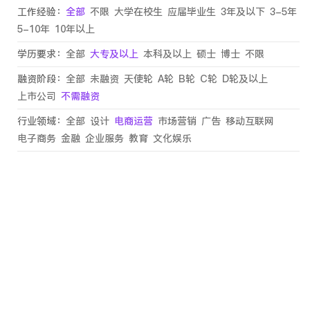
工作经验：
全部
不限
大学在校生
应届毕业生
3年及以下
3-5年
5-10年
10年以上
学历要求：
全部
大专及以上
本科及以上
硕士
博士
不限
融资阶段：
全部
未融资
天使轮
A轮
B轮
C轮
D轮及以上
上市公司
不需融资
行业领域：
全部
设计
电商运营
市场营销
广告
移动互联网
电子商务
金融
企业服务
教育
文化娱乐