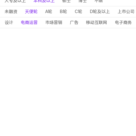
大专及以上
本科及以上
硕士
博士
不限
未融资
天使轮
A轮
B轮
C轮
D轮及以上
上市公司
设计
电商运营
市场营销
广告
移动互联网
电子商务