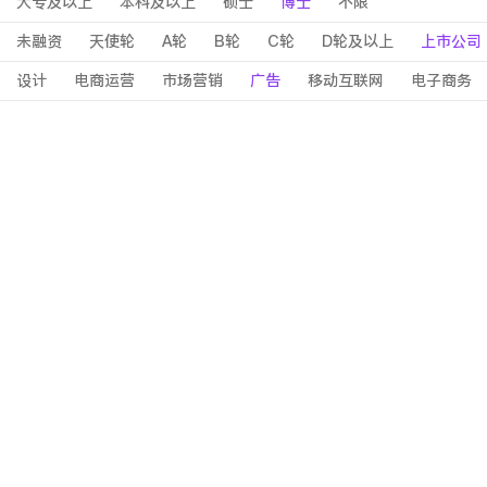
大专及以上
本科及以上
硕士
博士
不限
未融资
天使轮
A轮
B轮
C轮
D轮及以上
上市公司
设计
电商运营
市场营销
广告
移动互联网
电子商务