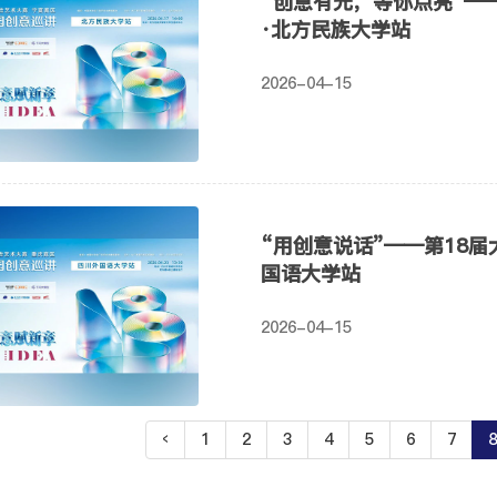
“创意有光，等你点亮”—
·北方民族大学站
2026-04-15
“用创意说话”——第18
国语大学站
2026-04-15
‹
1
2
3
4
5
6
7
8