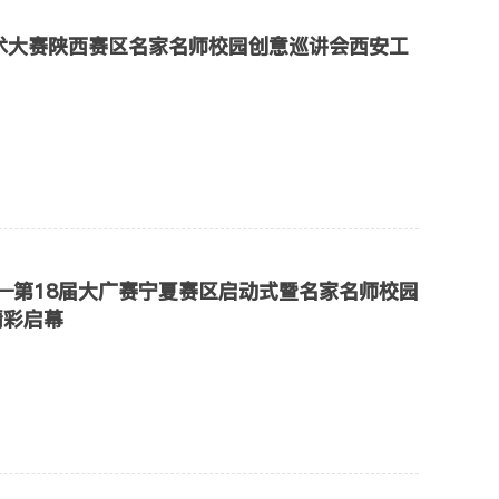
术大赛陕西赛区名家名师校园创意巡讲会西安工
—第18届大广赛宁夏赛区启动式暨名家名师校园
精彩启幕