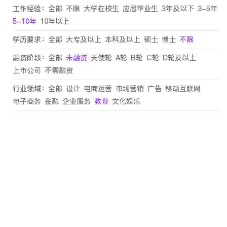
工作经验：
全部
不限
大学在校生
应届毕业生
3年及以下
3-5年
5-10年
10年以上
学历要求：
全部
大专及以上
本科及以上
硕士
博士
不限
融资阶段：
全部
未融资
天使轮
A轮
B轮
C轮
D轮及以上
上市公司
不需融资
行业领域：
全部
设计
电商运营
市场营销
广告
移动互联网
电子商务
金融
企业服务
教育
文化娱乐