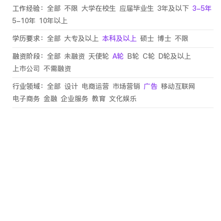
工作经验：
全部
不限
大学在校生
应届毕业生
3年及以下
3-5年
5-10年
10年以上
学历要求：
全部
大专及以上
本科及以上
硕士
博士
不限
融资阶段：
全部
未融资
天使轮
A轮
B轮
C轮
D轮及以上
上市公司
不需融资
行业领域：
全部
设计
电商运营
市场营销
广告
移动互联网
电子商务
金融
企业服务
教育
文化娱乐