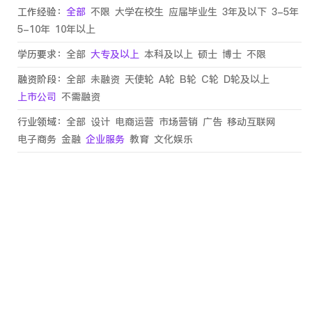
工作经验：
全部
不限
大学在校生
应届毕业生
3年及以下
3-5年
5-10年
10年以上
学历要求：
全部
大专及以上
本科及以上
硕士
博士
不限
融资阶段：
全部
未融资
天使轮
A轮
B轮
C轮
D轮及以上
上市公司
不需融资
行业领域：
全部
设计
电商运营
市场营销
广告
移动互联网
电子商务
金融
企业服务
教育
文化娱乐