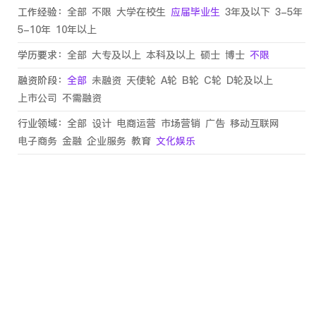
工作经验：
全部
不限
大学在校生
应届毕业生
3年及以下
3-5年
5-10年
10年以上
学历要求：
全部
大专及以上
本科及以上
硕士
博士
不限
融资阶段：
全部
未融资
天使轮
A轮
B轮
C轮
D轮及以上
上市公司
不需融资
行业领域：
全部
设计
电商运营
市场营销
广告
移动互联网
电子商务
金融
企业服务
教育
文化娱乐